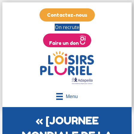
Contactez-nous
On recrute
Faire un don
Menu
« [JOURNEE